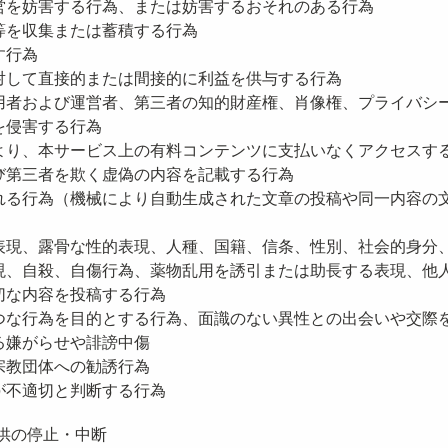
営を妨害する行為、または妨害するおそれのある行為
等を収集または蓄積する行為
す行為
対して直接的または間接的に利益を供与する行為
用者および運営者、第三者の知的財産権、肖像権、プライバシ
を侵害する行為
より、本サービス上の有料コンテンツに支払いなくアクセスす
び第三者を欺く虚偽の内容を記載する行為
れる行為（機械により自動生成された文章の投稿や同一内容の
）
表現、露骨な性的表現、人種、国籍、信条、性別、社会的身分
現、自殺、自傷行為、薬物乱用を誘引または助長する表現、他
切な内容を投稿する行為
つな行為を目的とする行為、面識のない異性との出会いや交際
る嫌がらせや誹謗中傷
宗教団体への勧誘行為
が不適切と判断する行為
提供の停止・中断