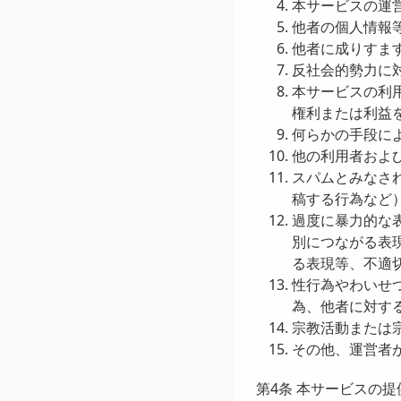
本サービスの運
他者の個人情報
他者に成りすま
反社会的勢力に
本サービスの利
権利または利益
何らかの手段に
他の利用者およ
スパムとみなさ
稿する行為など
過度に暴力的な
別につながる表
る表現等、不適
性行為やわいせ
為、他者に対す
宗教活動または
その他、運営者
第4条 本サービスの