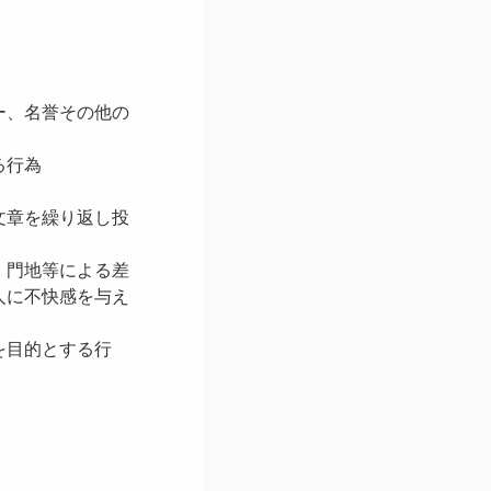
ー、名誉その他の
る行為
文章を繰り返し投
、門地等による差
人に不快感を与え
を目的とする行